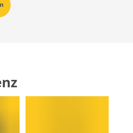
en
enz