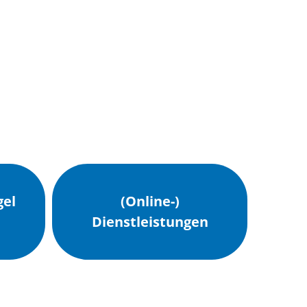
chaft, Klima,
tentwicklung
Erkelenz entdecken
el
(Online-)
Dienstleistungen