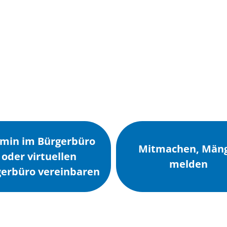
Wirts
nz
Rathaus, Politik
Leben in Erkelenz
Stad
min im Bürgerbüro
Mitmachen, Mäng
oder virtuellen
melden
erbüro vereinbaren