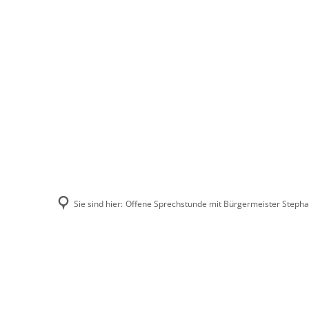
Stadt Erkele
Sie sind hier:
Offene Sprechstunde mit Bürgermeister Steph
Offene