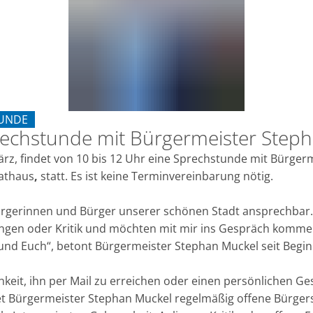
UNDE
rechstunde mit Bürgermeister Step
ERSPRECHSTUNDE
rz, findet von 10 bis 12 Uhr eine Sprechstunde mit Bürger
Rathaus
,
statt. Es ist keine Terminvereinbarung nötig.
 Bürgerinnen und Bürger unserer schönen Stadt ansprechbar
gen oder Kritik und möchten mit mir ins Gespräch komme
e und Euch“, betont Bürgermeister Stephan Muckel seit Begin
keit, ihn per Mail zu erreichen oder einen persönlichen G
tet Bürgermeister Stephan Muckel regelmäßig offene Bürge