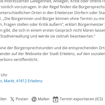
le Interessierten Gelegenheit, Anliegen, Kritik oder offene
sönlich vorzutragen. In der Regel finden die Bürgersprech
unterschiedlichen Orten in den Erkelenzer Dörfern oder Stadt
tt. „Die Bürgerinnen und Bürger können ohne Termin zu mi
n, Fragen stellen oder Kritik äußern“, erklärt Bürgermeiste
n gibt, die sich in einem ersten Gespräch nicht klären lasse
e Stadtverwaltung und werde sie zeitnah beantworten.“
mine der Bürgersprechstunden und die entsprechenden Or
ender auf der Webseite der Stadt Erkelenz, auf den soziale
erbüro veröffentlicht.
6
0 Uhr
s, Markt, 41812 Erkelenz
ilen
Posten
Mailen
Termin exportieren (ICS)