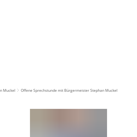
Wirts
nz
Rathaus, Politik
Leben in Erkelenz
Stad
an Muckel
Offene Sprechstunde mit Bürgermeister Stephan Muckel