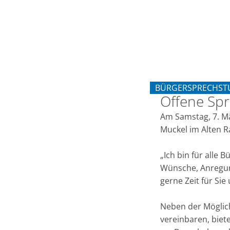
Sprechstunde
mit
Bürgermeister
BÜRGERSPRECHST
Stephan
Offene Sp
KATEGORIE: BÜRG
Am Samstag, 7. Mä
Muckel
Muckel im Alten 
„Ich bin für alle
Wünsche, Anregun
gerne Zeit für Si
Neben der Möglich
vereinbaren, bie