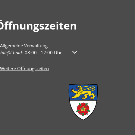
Öffnungszeiten
Allgemeine Verwaltung
licken, um weitere Öffnungs- oder Schließzeiten auszublenden
hließt bald:
08:00
-
12:00
Uhr
Von 08:00 bis 12:00 Uhr
Weitere Öffnungszeiten