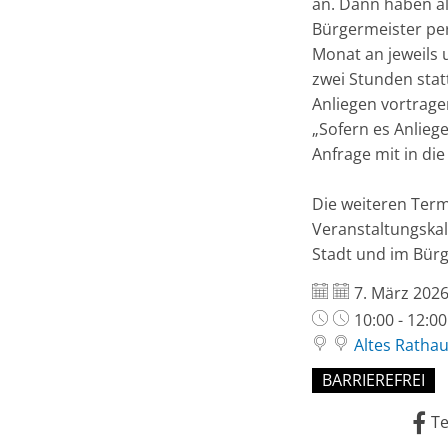
an. Dann haben al
Bürgermeister per
Monat an jeweils 
zwei Stunden sta
Anliegen vortrage
„Sofern es Anliege
Anfrage mit in di
Die weiteren Ter
Veranstaltungskal
Stadt und im Bürg
Datum:
7. März 202
Uhrzeit:
10:00 - 12:0
Altes Rathau
BARRIEREFREI
Te