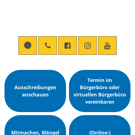
Termin im
Ausschreibungen
Bürgerbüro oder
anschauen
virtuellen Bürgerbüro
vereinbaren
Mitmachen, Mängel
(Online-)