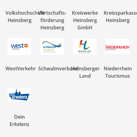
Volkshochschule
Wirtschafts-
Kreiswerke
Kreissparkass
Heinsberg
förderung
Heinsberg
Heinsberg
Heinsberg
GmbH
WestVerkehr
Schwalmverband
Heinsberger
Niederrhein
Land
Tourismus
Dein
Erkelenz