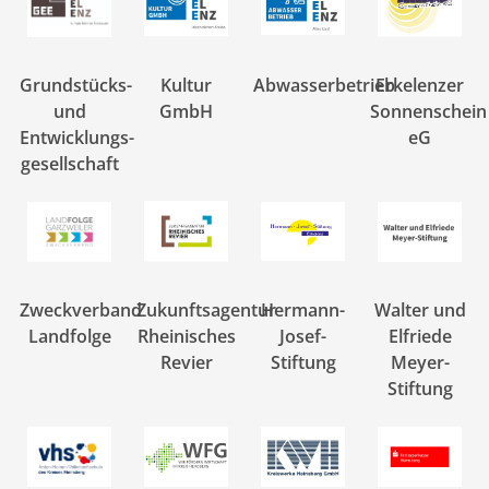
Grundstücks-
Kultur
Abwasserbetrieb
Erkelenzer
und
GmbH
Sonnenschein
Entwicklungs-
eG
gesellschaft
Zweckverband
Zukunftsagentur
Hermann-
Walter und
Landfolge
Rheinisches
Josef-
Elfriede
Revier
Stiftung
Meyer-
Stiftung