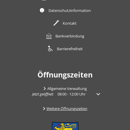
Datenschutzinformation
Kontakt
Bankverbindung
Barrierefreiheit
Öffnungszeiten
Allgemeine Verwaltung
Klicken, um weitere Öffnungs- oder Schließzeiten auszub
Jetzt geöffnet:
08:00
-
12:00
Uhr
Von 08:00 bis 12:00 U
Weitere Öffnungszeiten