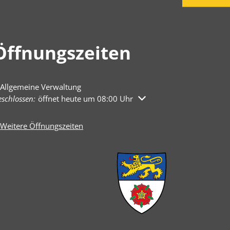
Öffnungszeiten
Allgemeine Verwaltung
licken, um weitere Öffnungs- oder Schließzeiten auszublenden
schlossen:
öffnet heute um 08:00 Uhr
Weitere Öffnungszeiten