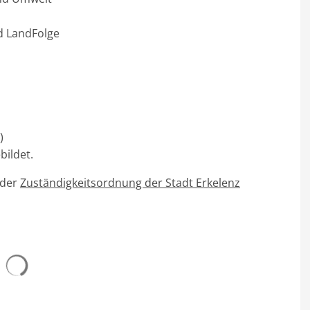
d LandFolge
)
bildet.
 der
Zuständigkeitsordnung der Stadt Erkelenz
Suchergebnisse werden geladen