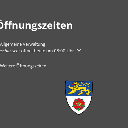
Öffnungszeiten
Allgemeine Verwaltung
licken, um weitere Öffnungs- oder Schließzeiten auszublenden
schlossen:
öffnet heute um 08:00 Uhr
Weitere Öffnungszeiten