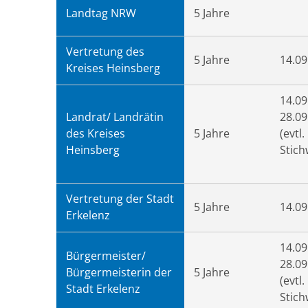
Landtag NRW
5 Jahre
Vertretung des
5 Jahre
14.09
Kreises Heinsberg
14.09
Landrat/ Landrätin
28.09
des Kreises
5 Jahre
(evtl.
Heinsberg
Stich
Vertretung der Stadt
5 Jahre
14.09
Erkelenz
14.09
Bürgermeister/
28.09
Bürgermeisterin der
5 Jahre
(evtl.
Stadt Erkelenz
Stich