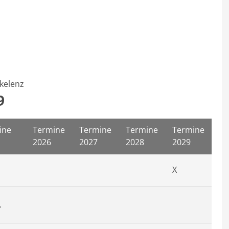
kelenz
9
ine
Termine
Termine
Termine
Termine
2026
2027
2028
2029
X
.