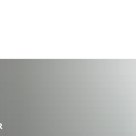
Wirts
nz
Rathaus, Politik
Leben in Erkelenz
Stad
R