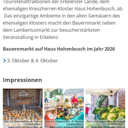
Touristenattraktionen der Erkelenzer Lande, dem
ehemaligen Kreuzherren-Kloster Haus Hohenbusch, ab.
Das einzigartige Ambiente in den alten Gemäuern des
ehemaligen Klosters macht den Bauernmarkt neben
dem Lambertusmarkt zur besucherstärksten
Veranstaltung in Erkelenz.
Bauernmarkt auf Haus Hohenbusch im Jahr 2026
3. Oktober & 4. Oktober
Impressionen
Patrick Gawandtka, © Patrick
Patrick Gawandtka, © Patrick
Patrick Gawandtka, © Patrick
Gawandtka |
Gawandtka |
Gawandtka |
www.patrickgawandtka.de
www.patrickgawandtka.de
www.patrickgawandtka.de