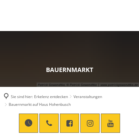
BAUERNMARKT
Patrick Gawandtka, © Patrick Gawandtka | www.patrickgawandtka.de
Sie sind hier:
Erkelenz entdecken
Veranstaltungen
Bauernmarkt auf Haus Hohenbusch