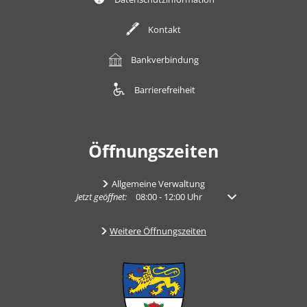
Kontakt
Bankverbindung
Barrierefreiheit
Öffnungszeiten
Allgemeine Verwaltung
Klicken, um weitere Öffnungs- oder Schließzeiten auszub
Jetzt geöffnet:
08:00
-
12:00
Uhr
Von 08:00 bis 12:00 U
Weitere Öffnungszeiten