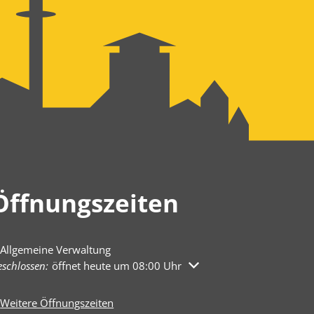
Öffnungszeiten
Allgemeine Verwaltung
licken, um weitere Öffnungs- oder Schließzeiten auszublenden
schlossen:
öffnet heute um 08:00 Uhr
Weitere Öffnungszeiten