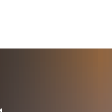
Wirts
nz
Rathaus, Politik
Leben in Erkelenz
Stad
M