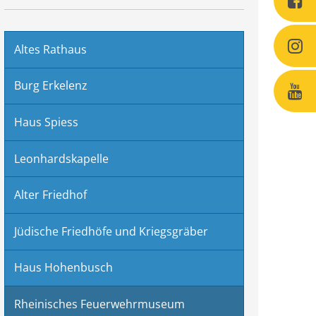
Altes Rathaus
Burg Erkelenz
Haus Spiess
Leonhardskapelle
Alter Friedhof
Jüdische Friedhöfe und Kriegsgräber
Haus Hohenbusch
Rheinisches Feuerwehrmuseum