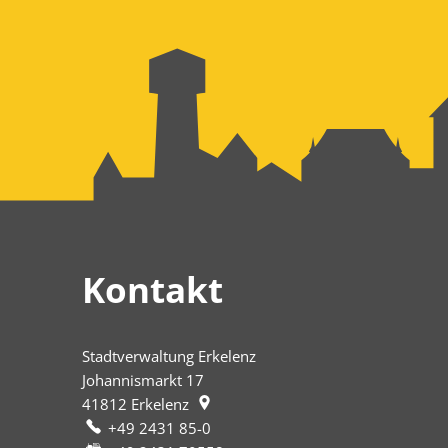
Kontakt
Stadtverwaltung Erkelenz
Johannismarkt 17
41812
Erkelenz
+49 2431 85-0