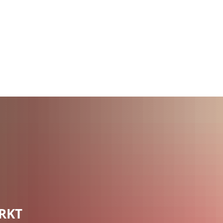
Wirts
nz
Rathaus, Politik
Leben in Erkelenz
Stad
RKT