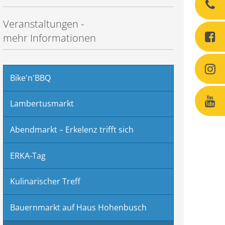
Veranstaltungen -
mehr Informationen
Bike'n'BBQ
Lambertusmarkt
Abendmarkt – Erkelenz trifft sich
ERKA-Tag
Kulinarischer Treff
Bauernmarkt auf Haus Hohenbusch