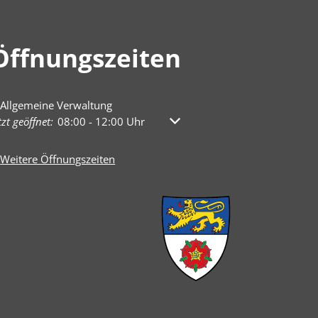
Öffnungszeiten
Allgemeine Verwaltung
licken, um weitere Öffnungs- oder Schließzeiten auszublenden
tzt geöffnet:
08:00
-
12:00
Uhr
Von 08:00 bis 12:00 Uhr
Weitere Öffnungszeiten