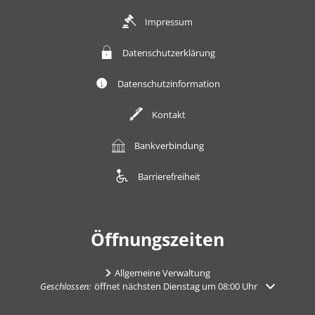
Impressum
Datenschutzerklärung
Datenschutzinformation
Kontakt
Bankverbindung
Barrierefreiheit
Öffnungszeiten
Allgemeine Verwaltung
Klicken, um weitere Öffnungs- oder Schließzeiten auszublenden
Geschlossen:
öffnet nächsten Dienstag um 08:00 Uhr