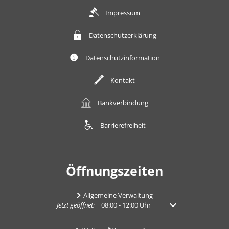
Impressum
Datenschutzerklärung
Datenschutzinformation
Kontakt
Bankverbindung
Barrierefreiheit
Öffnungszeiten
Allgemeine Verwaltung
Klicken, um weitere Öffnungs- oder Schließzeiten auszub
Jetzt geöffnet:
08:00
-
12:00
Uhr
Von 08:00 bis 12:00 U