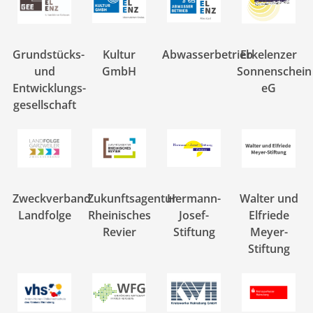
Grundstücks-
Kultur
Abwasserbetrieb
Erkelenzer
und
GmbH
Sonnenschein
Entwicklungs-
eG
gesellschaft
Zweckverband
Zukunftsagentur
Hermann-
Walter und
Landfolge
Rheinisches
Josef-
Elfriede
Revier
Stiftung
Meyer-
Stiftung