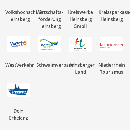
Volkshochschule
Wirtschafts-
Kreiswerke
Kreissparkass
Heinsberg
förderung
Heinsberg
Heinsberg
Heinsberg
GmbH
WestVerkehr
Schwalmverband
Heinsberger
Niederrhein
Land
Tourismus
Dein
Erkelenz