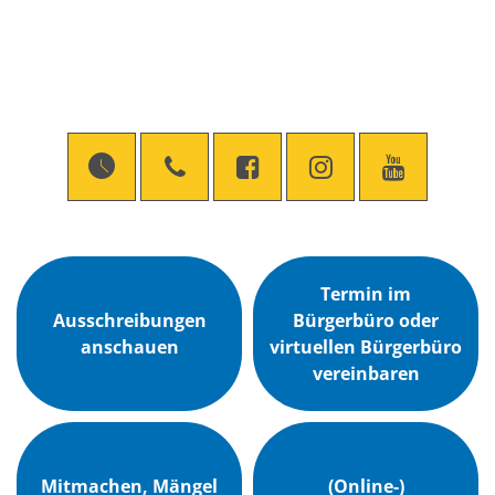
Termin im
Ausschreibungen
Bürgerbüro oder
anschauen
virtuellen Bürgerbüro
vereinbaren
Mitmachen, Mängel
(Online-)