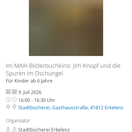
Bilderbuchkino:
Jim
Knopf
und
die
Spuren
Im MAXI-Bilderbuchkino: Jim Knopf und die
im
Spuren im Dschungel
Dschungel
Für Kinder ab 6 Jahre
Datum:
9. Juli 2026
Uhrzeit:
16:00 - 16:30 Uhr
Stadtbücherei, Gasthausstraße, 41812 Erkelenz
Organisator
Stadtbücherei Erkelenz