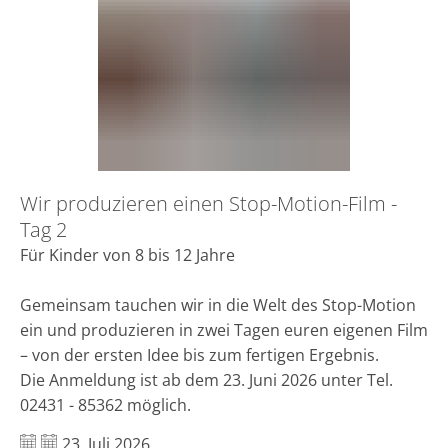
einen
Stop-
Motion-
Film
-
Tag
Wir produzieren einen Stop-Motion-Film -
2
Tag 2
Für Kinder von 8 bis 12 Jahre
Gemeinsam tauchen wir in die Welt des Stop-Motion
ein und produzieren in zwei Tagen euren eigenen Film
– von der ersten Idee bis zum fertigen Ergebnis.
Die Anmeldung ist ab dem 23. Juni 2026 unter Tel.
02431 - 85362 möglich.
Datum:
23. Juli 2026