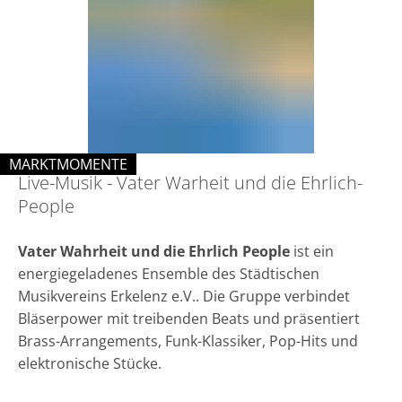
-
Vater
Warheit
und
die
Ehrlich-
MARKTMOMENTE
Live-Musik - Vater Warheit und die Ehrlich-
KATEGORIE: MARKTMOMENTE
People
People
Vater Wahrheit und die Ehrlich People
ist ein
energiegeladenes Ensemble des Städtischen
Musikvereins Erkelenz e.V.. Die Gruppe verbindet
Bläserpower mit treibenden Beats und präsentiert
Brass-Arrangements, Funk-Klassiker, Pop-Hits und
elektronische Stücke.