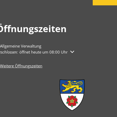
Öffnungszeiten
Allgemeine Verwaltung
licken, um weitere Öffnungs- oder Schließzeiten auszublenden
schlossen:
öffnet heute um 08:00 Uhr
Weitere Öffnungszeiten