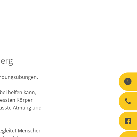
berg
 Erdungsübungen.
bei helfen kann,
ressten Körper
wusste Atmung und
egleitet Menschen