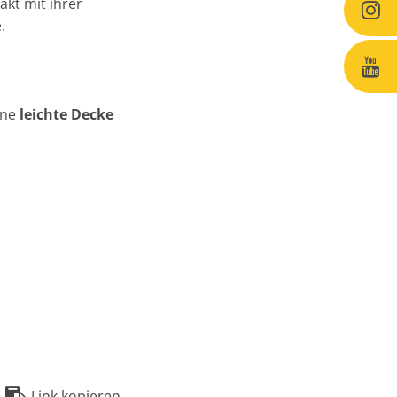
akt mit ihrer
.
ine
leichte Decke
Link kopieren