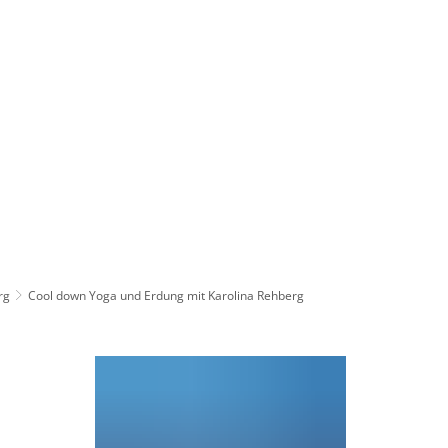
Wirts
nz
Rathaus, Politik
Leben in Erkelenz
Stad
rg
Cool down Yoga und Erdung mit Karolina Rehberg