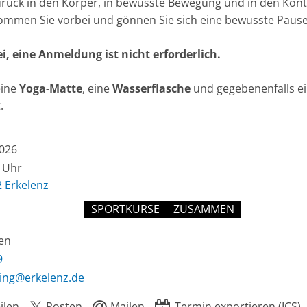
zurück in den Körper, in bewusste Bewegung und in den Kont
Kommen Sie vorbei und gönnen Sie sich eine bewusste Pause
rei, eine Anmeldung ist nicht erforderlich.
eine
Yoga-Matte
, eine
Wasserflasche
und gegebenenfalls e
.
2026
0 Uhr
2 Erkelenz
SPORTKURSE
ZUSAMMEN
en
9
ing@erkelenz.de
ilen
Posten
Mailen
Termin exportieren (ICS)