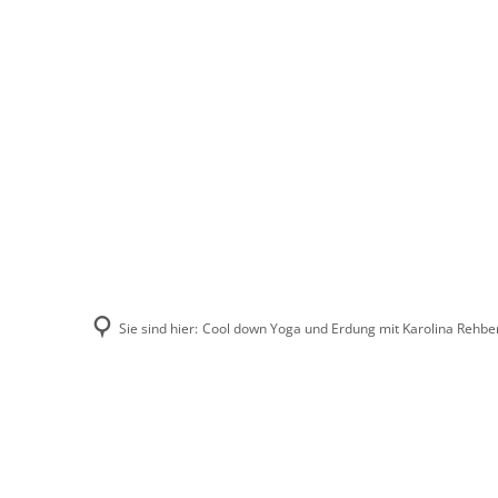
Stadt Erkele
Sie sind hier:
Cool down Yoga und Erdung mit Karolina Rehbe
Cool