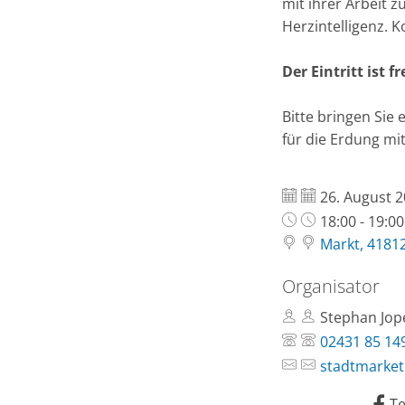
mit ihrer Arbeit 
Herzintelligenz. 
Der Eintritt ist f
Bitte bringen Sie 
für die Erdung mit
Datum:
26. August 
Uhrzeit:
18:00 - 19:0
Markt, 4181
Organisator
Stephan Jop
02431 85 14
stadtmarket
Te