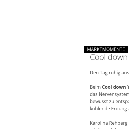
down
Yoga
und
MARKTMOMENTE
Erdung
Cool down
KATEGORIE: MAR
mit
Den Tag ruhig au
Beim
Cool down 
Karolina
das Nervensystem
bewusst zu entsp
Rehberg
kühlende Erdung z
Karolina Rehberg 