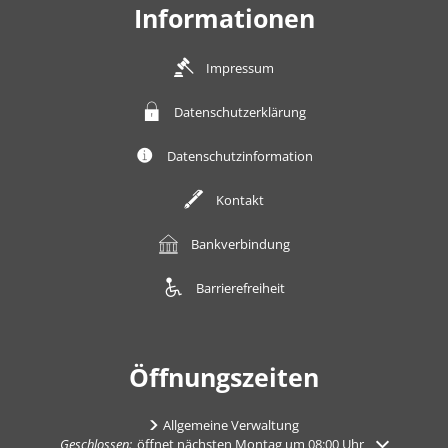
Informationen
Impressum
Datenschutzerklärung
Datenschutzinformation
Kontakt
Bankverbindung
Barrierefreiheit
Öffnungszeiten
Allgemeine Verwaltung
Klicken, um weitere Öffnungs- oder Schließzeiten auszublenden
Geschlossen:
öffnet nächsten Montag um 08:00 Uhr