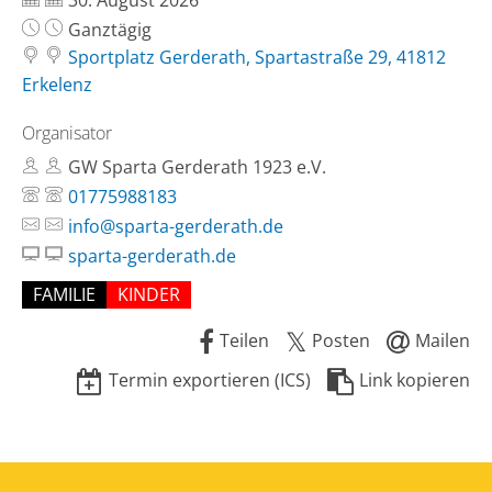
30. August 2026
Uhrzeit:
Ganztägig
Sportplatz Gerderath, Spartastraße 29, 41812
Erkelenz
Organisator
GW Sparta Gerderath 1923 e.V.
01775988183
info@sparta-gerderath.de
sparta-gerderath.de
FAMILIE
KINDER
Teilen
Posten
Mailen
Termin exportieren (ICS)
Link kopieren