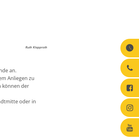
Ruth Klapproth
nde an.
em Anliegen zu
n können der
dtmitte oder in