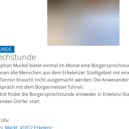
UNDE
echstunde
ERSPRECHSTUNDE
ephan Muckel bietet einmal im Monat eine Bürgersprechstu
nen alle Menschen aus dem Erkelenzer Stadtgebiet mit ein
Termin braucht nicht ausgemacht werden: Die Anwesende
espräch mit dem Bürgermeister führen.
nd findet die Bürgersprechstunde entweder in Erkelenz-Sta
nden Dörfer statt.
0 Uhr
s, Markt, 41812 Erkelenz