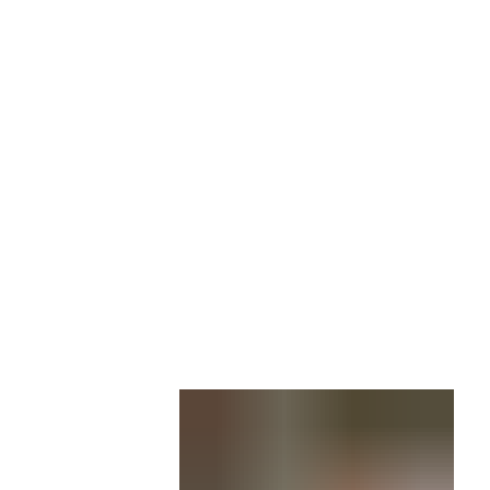
Wirts
nz
Rathaus, Politik
Leben in Erkelenz
Stad