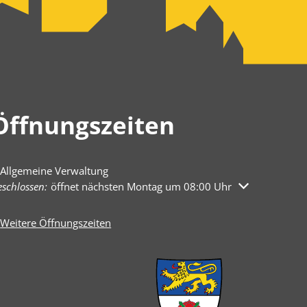
Öffnungszeiten
Allgemeine Verwaltung
licken, um weitere Öffnungs- oder Schließzeiten auszublenden
schlossen:
öffnet nächsten Montag um 08:00 Uhr
Weitere Öffnungszeiten