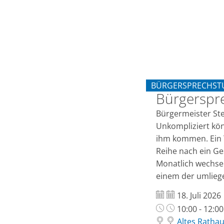
BÜRGERSPRECHST
Bürgerspr
KATEGORIE: BÜRG
Bürgermeister St
Unkompliziert kön
ihm kommen. Ein 
Reihe nach ein G
Monatlich wechsel
einem der umliege
Datum:
18. Juli 2026
Uhrzeit:
10:00 - 12:0
Altes Rathau