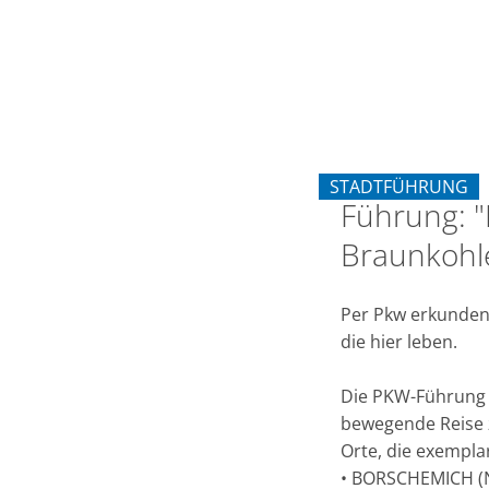
"Entdeckungsreise
durch
das
STADTFÜHRUNG
rheinische
Führung: "
KATEGORIE: STAD
Braunkohle
Braunkohlenrevier"
Per Pkw erkunden
die hier leben.
Die PKW-Führung d
bewegende Reise z
Orte, die exempla
• BORSCHEMICH (