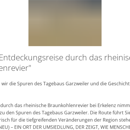
Entdeckungsreise durch das rheini
TFÜHRUNG
nrevier"
 wir die Spuren des Tagebaus Garzweiler und die Geschich
urch das rheinische Braunkohlenrevier bei Erkelenz nimmt 
u den Spuren des Tagebaus Garzweiler. Die Route führt Si
risch für die tiefgreifenden Veränderungen der Region steh
NEU) – EIN ORT DER UMSIEDLUNG, DER ZEIGT, WIE MENSCHE