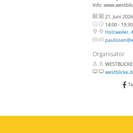
Info: www.westbli
Datum:
21. Juni 2026
Uhrzeit:
14:00 - 19:3
Holzweiler, 
paulissen@
Organisator
WESTBLICKE 
westblicke.d
Te