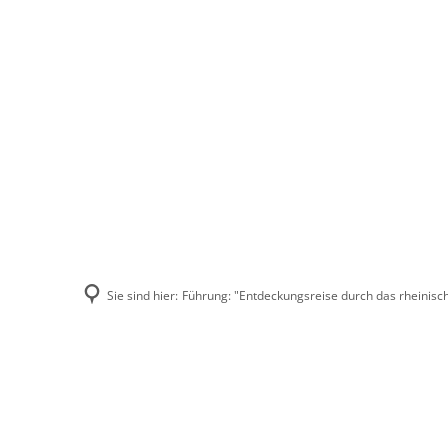
Stadt Erkele
Sie sind hier:
Führung: "Entdeckungsreise durch das rheinisc
Führung: