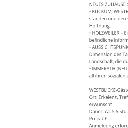
NEUES ZUHAUSE 
• KUCKUM, WESTRI
standen und deren
Hoffnung.
• HOLZWEILER – Ei
befindliche Infor
• AUSSICHTSPUNKT 
Dimension des Tag
Landschaft, die 
• IMMERATH (NEU) 
all ihren soziale
WESTBLICKE-Gäste
Ort: Erkelenz, Tr
erwünscht
Dauer: ca. 5,5 Std.
Preis 7 €
Anmeldung erford