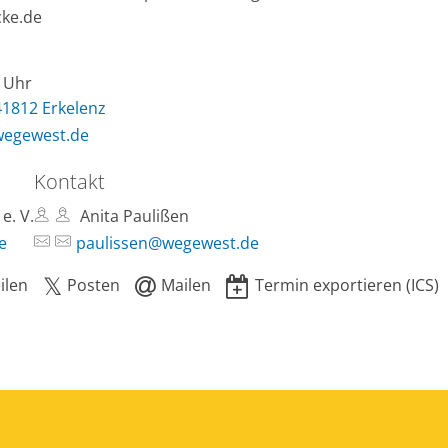
cke.de
0 Uhr
41812 Erkelenz
wegewest.de
Kontakt
e. V.
Anita Paulißen
e
paulissen@wegewest.de
ilen
Posten
Mailen
Termin exportieren (ICS)