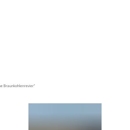
Wirts
nz
Rathaus, Politik
Leben in Erkelenz
Stad
he Braunkohlenrevier"