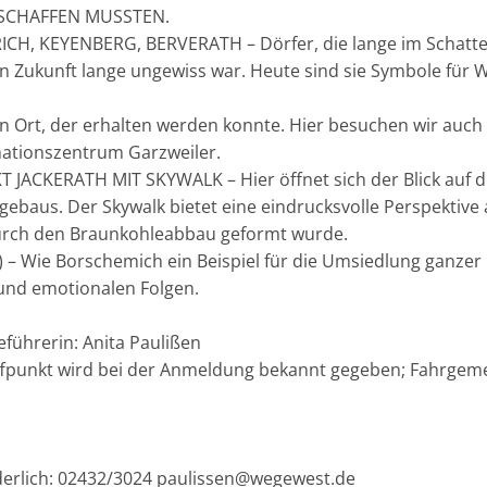
SCHAFFEN MUSSTEN.
CH, KEYENBERG, BERVERATH – Dörfer, die lange im Schatt
 Zukunft lange ungewiss war. Heute sind sie Symbole für 
n Ort, der erhalten werden konnte. Hier besuchen wir auch
mationszentrum Garzweiler.
JACKERATH MIT SKYWALK – Hier öffnet sich der Blick auf d
ebaus. Der Skywalk bietet eine eindrucksvolle Perspektive 
durch den Braunkohleabbau geformt wurde.
– Wie Borschemich ein Beispiel für die Umsiedlung ganzer
n und emotionalen Folgen.
führerin: Anita Paulißen
effpunkt wird bei der Anmeldung bekannt gegeben; Fahrgem
erlich: 02432/3024 paulissen@wegewest.de