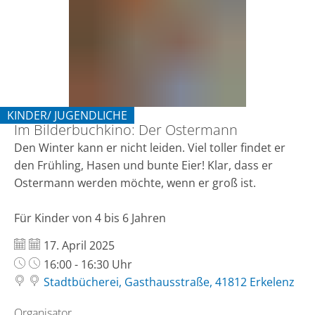
Ostermann
KINDER/ JUGENDLICHE
Im Bilderbuchkino: Der Ostermann
KATEGORIE: KINDER/ JUGENDLICHE
Den Winter kann er nicht leiden. Viel toller findet er
den Frühling, Hasen und bunte Eier! Klar, dass er
Ostermann werden möchte, wenn er groß ist.
Für Kinder von 4 bis 6 Jahren
Datum:
17. April 2025
Uhrzeit:
16:00 - 16:30 Uhr
Stadtbücherei, Gasthausstraße, 41812 Erkelenz
Organisator