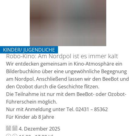
Nordpol
ist
es
immer
kalt
KINDER/ JUGENDLICHE
Robo-Kino: Am Nordpol ist es immer kalt
KATEGORIE: KINDER/ JUGENDLICHE
Wir entdecken gemeinsam in Kino-Atmosphäre ein
Bilderbuchkino über eine ungewöhnliche Begegnung
am Nordpol. Anschließend lassen wir den BeeBot und
den Ozobot durch die Geschichte flitzen.
Die Teilnahme ist nur mit dem BeeBot- oder Ozobot-
Führerschein möglich.
Nur mit Anmeldung unter Tel. 02431 – 85362
Für Kinder ab 8 Jahre
Datum:
4. Dezember 2025