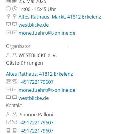
Datum:
25. Mai 2025
Uhrzeit:
14:00 - 15:45 Uhr
Altes Rathaus, Markt, 41812 Erkelenz
westblicke.de
mone.fuehrt@t-online.de
Organisator
WESTBLICKE e. V.
Gästeführungen
Altes Rathaus, 41812 Erkelenz
+491722179607
mone.fuehrt@t-online.de
westblicke.de
Kontakt
Simone Palloni
+491722179607
+491722179607