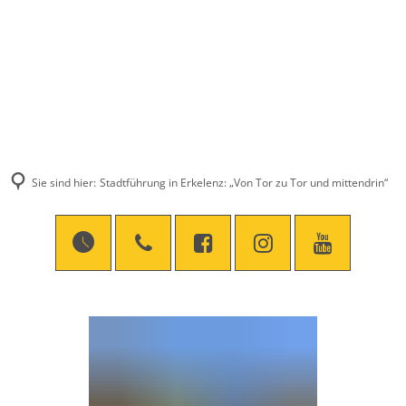
Sie sind hier:
Stadtführung in Erkelenz: „Von Tor zu Tor und mittendrin“
Stadtführung
in
Erkelenz: