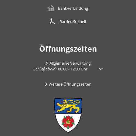
Bankverbindung
Barrierefreiheit
Öffnungszeiten
Allgemeine Verwaltung
Klicken, um weitere Öffnungs- oder Schließzeiten auszu
Schließt bald:
08:00
-
12:00
Uhr
Von 08:00 bis 12:00 Uh
Weitere Öffnungszeiten