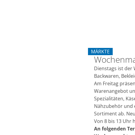
auf
dem
Erkelenzer
MÄRKTE
Marktplatz
Wochenmar
KATEGORIE: MÄRKT
Dienstags ist der
Backwaren, Beklei
Am Freitag präsen
Warenangebot und 
Spezialitäten, Kä
Nähzubehör und ei
Sortiment ab. Neu
Von 8 bis 13 Uhr 
An folgenden Ter