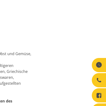
 Obst und Gemüse,
ltigeren
ten, Griechische
tswaren,
ufgestellten
gen des