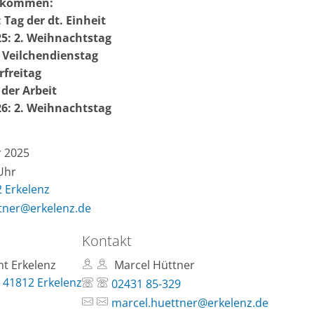
 kommen:
 Tag der dt. Einheit
5: 2. Weihnachtstag
: Veilchendienstag
rfreitag
 der Arbeit
6: 2. Weihnachtstag
 2025
 Uhr
2 Erkelenz
tner@erkelenz.de
Kontakt
t Erkelenz
Marcel Hüttner
 41812 Erkelenz
02431 85-329
marcel.huettner@erkelenz.de