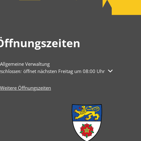
Öffnungszeiten
Allgemeine Verwaltung
licken, um weitere Öffnungs- oder Schließzeiten auszublenden
schlossen:
öffnet nächsten Freitag um 08:00 Uhr
Weitere Öffnungszeiten