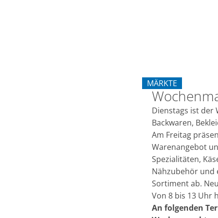
auf
dem
Erkelenzer
MÄRKTE
Marktplatz
Wochenmar
KATEGORIE: MÄRKT
Dienstags ist der
Backwaren, Beklei
Am Freitag präsen
Warenangebot und 
Spezialitäten, Kä
Nähzubehör und ei
Sortiment ab. Neu
Von 8 bis 13 Uhr 
An folgenden Ter