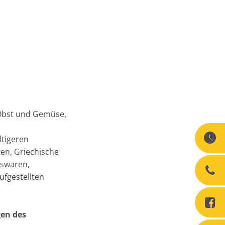
 Obst und Gemüse,
ltigeren
ten, Griechische
tswaren,
ufgestellten
gen des