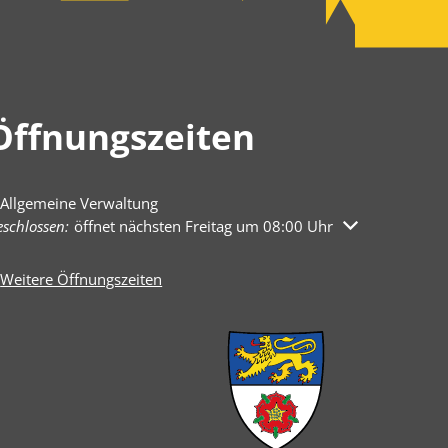
Öffnungszeiten
Allgemeine Verwaltung
licken, um weitere Öffnungs- oder Schließzeiten auszublenden
schlossen:
öffnet nächsten Freitag um 08:00 Uhr
Weitere Öffnungszeiten