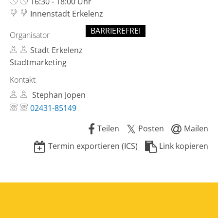
Uhrzeit:
16:30 - 18:00 Uhr
Innenstadt Erkelenz
BARRIEREFREI
Organisator
Stadt Erkelenz
Stadtmarketing
Kontakt
Stephan Jopen
02431-85149
Teilen
Posten
Mailen
Termin exportieren (ICS)
Link kopieren