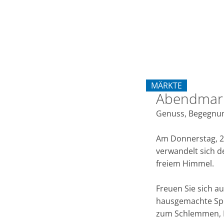
"Erkelenz
trifft
sich"
MÄRKTE
Abendmarkt 
KATEGORIE: MÄRKT
Genuss, Begegnun
Am Donnerstag, 2. 
verwandelt sich d
freiem Himmel.
Freuen Sie sich au
hausgemachte Spez
zum Schlemmen, E