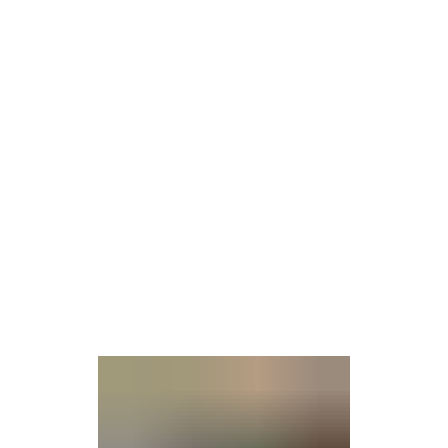
Wirts
nz
Rathaus, Politik
Leben in Erkelenz
Stad