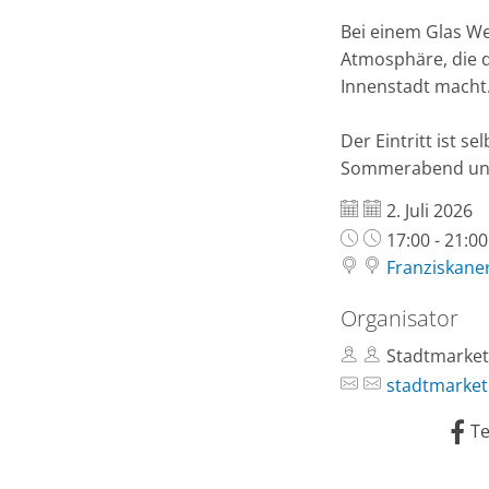
Bei einem Glas W
Atmosphäre, die 
Innenstadt macht
Der Eintritt ist s
Sommerabend und t
Datum:
2. Juli 2026
Uhrzeit:
17:00 - 21:0
Franziskaner
Organisator
Stadtmarket
stadtmarket
Te