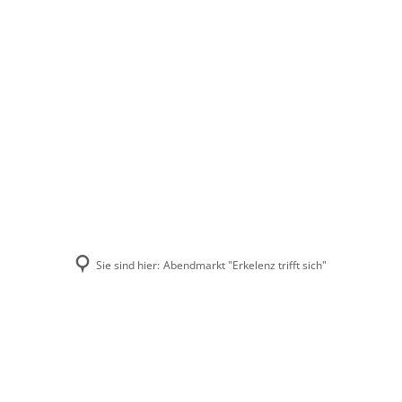
Stadt Erkele
Sie sind hier:
Abendmarkt "Erkelenz trifft sich"
Abendmarkt