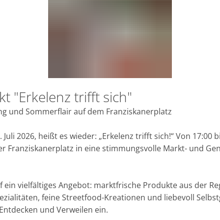
"Erkelenz trifft sich"
E
g und Sommerflair auf dem Franziskanerplatz
Juli 2026, heißt es wieder: „Erkelenz trifft sich!“ Von 17:00 
er Franziskanerplatz in eine stimmungsvolle Markt- und Ge
f ein vielfältiges Angebot: marktfrische Produkte aus der Re
ialitäten, feine Streetfood-Kreationen und liebevoll Selb
ntdecken und Verweilen ein.