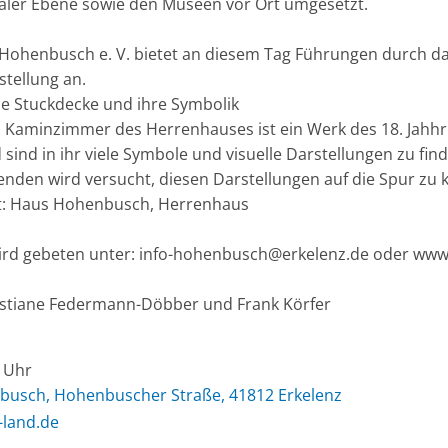
aler Ebene sowie den Museen vor Ort umgesetzt.
 Hohenbusch e. V. bietet an diesem Tag Führungen durch d
tellung an.
ie Stuckdecke und ihre Symbolik
m Kaminzimmer des Herrenhauses ist ein Werk des 18. Jahh
 sind in ihr viele Symbole und visuelle Darstellungen zu f
nden wird versucht, diesen Darstellungen auf die Spur zu
t: Haus Hohenbusch, Herrenhaus
d gebeten unter: info-hohenbusch@erkelenz.de oder www.
istiane Federmann-Döbber und Frank Körfer
0 Uhr
usch, Hohenbuscher Straße, 41812 Erkelenz
-land.de