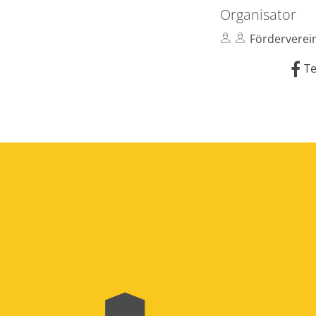
Organisator
Fördervere
Te