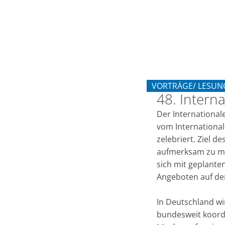
Internationaler
Museumstag
VORTRÄGE/ LESUN
48. Intern
KATEGORIE: VORT
Der Internationale
vom Internationa
zelebriert. Ziel 
aufmerksam zu ma
sich mit geplante
Angeboten auf de
In Deutschland w
bundesweit koord