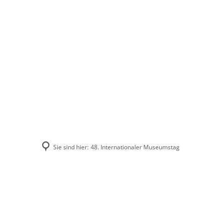
Stadt Erkele
Sie sind hier:
48. Internationaler Museumstag
48.