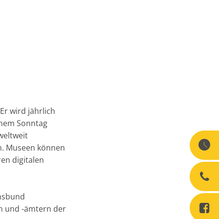
Er wird jährlich
inem Sonntag
weltweit
en. Museen können
en digitalen
umsbund
n und -ämtern der