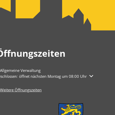
Öffnungszeiten
Allgemeine Verwaltung
licken, um weitere Öffnungs- oder Schließzeiten auszublenden
schlossen:
öffnet nächsten Montag um 08:00 Uhr
Weitere Öffnungszeiten