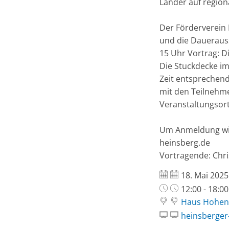
Länder auf region
Der Förderverein
und die Dauerauss
15 Uhr Vortrag: D
Die Stuckdecke i
Zeit entsprechend
mit den Teilnehme
Veranstaltungsor
Um Anmeldung wir
heinsberg.de
Vortragende: Chr
Datum:
18. Mai 2025
Uhrzeit:
12:00 - 18:0
Haus Hohenb
heinsberger