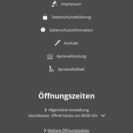
Impressum
Datenschutzerklärung
Datenschutzinformation
Kontakt
Bankverbindung
Barrierefreiheit
Öffnungszeiten
Allgemeine Verwaltung
Klicken, um weitere Öffnungs- oder Schließzeiten auszuble
Geschlossen:
öffnet heute um 08:00 Uhr
Weitere Öffnungszeiten