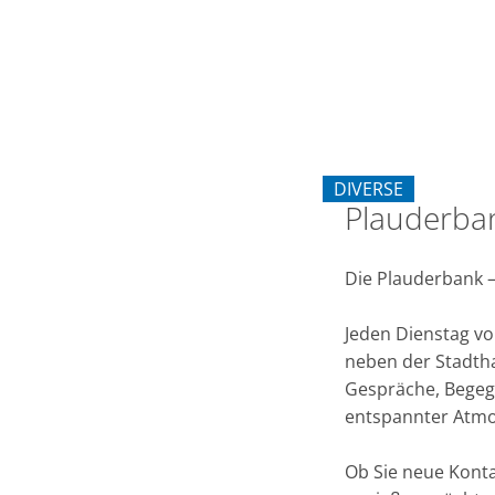
Erkelenz
DIVERSE
Plauderba
KATEGORIE: DIVER
Die Plauderbank –
Jeden Dienstag vo
neben der Stadtha
Gespräche, Begeg
entspannter Atm
Ob Sie neue Konta