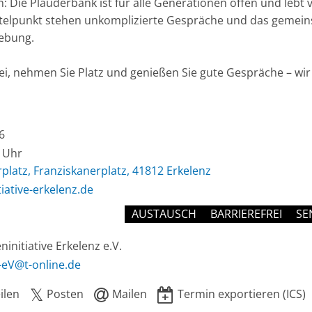
 Die Plauderbank ist für alle Generationen offen und lebt
ttelpunkt stehen unkomplizierte Gespräche und das gemein
ebung.
, nehmen Sie Platz und genießen Sie gute Gespräche – wir
6
0 Uhr
platz, Franziskanerplatz, 41812 Erkelenz
tiative-erkelenz.de
AUSTAUSCH
BARRIEREFREI
SE
eninitiative Erkelenz e.V.
-eV@t-online.de
ilen
Posten
Mailen
Termin exportieren (ICS)