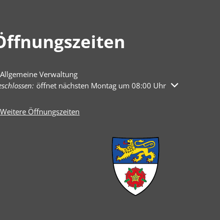
Öffnungszeiten
Allgemeine Verwaltung
licken, um weitere Öffnungs- oder Schließzeiten auszublenden
schlossen:
öffnet nächsten Montag um 08:00 Uhr
Weitere Öffnungszeiten