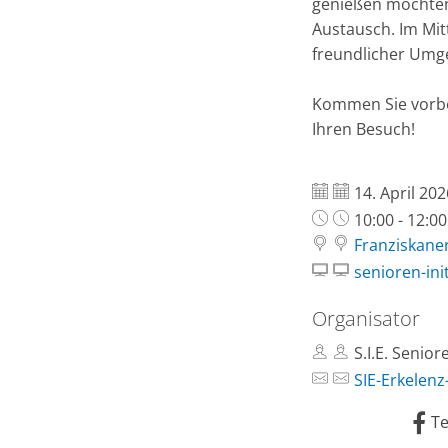
genießen möchten:
Austausch. Im Mi
freundlicher Umg
Kommen Sie vorbei
Ihren Besuch!
Datum:
14. April 202
Uhrzeit:
10:00 - 12:0
Franziskaner
senioren-ini
Organisator
S.I.E. Senior
SIE-Erkelenz
Te