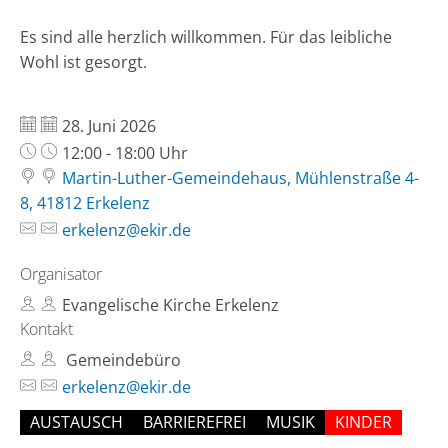
Es sind alle herzlich willkommen. Für das leibliche
Wohl ist gesorgt.
Datum:
28. Juni 2026
Uhrzeit:
12:00 - 18:00 Uhr
Martin-Luther-Gemeindehaus, Mühlenstraße 4-
8, 41812 Erkelenz
erkelenz@ekir.de
Organisator
Evangelische Kirche Erkelenz
Kontakt
Gemeindebüro
erkelenz@ekir.de
AUSTAUSCH
BARRIEREFREI
MUSIK
KINDER