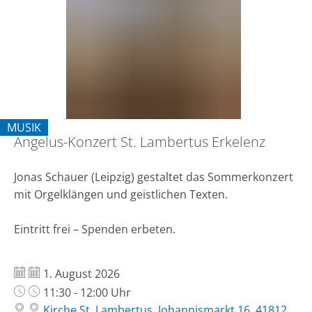
St.
Lambertus
Erkelenz
MUSIK
Angelus-Konzert St. Lambertus Erkelenz
KATEGORIE: MUSIK
Jonas Schauer (Leipzig) gestaltet das Sommerkonzert
mit Orgelklängen und geistlichen Texten.
Eintritt frei – Spenden erbeten.
Datum:
1. August 2026
Uhrzeit:
11:30 - 12:00 Uhr
Kirche St. Lambertus, Johannismarkt 16, 41812