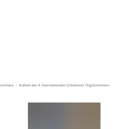
Wirts
nz
Rathaus, Politik
Leben in Erkelenz
Stad
elsommers
Auftakt des 4. Internationalen Erkelenzer Orgelsommers