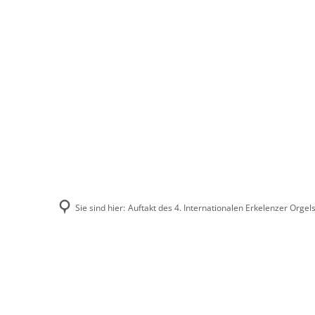
Stadt Erkele
Sie sind hier:
Auftakt des 4. Internationalen Erkelenzer Org
Auftakt