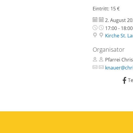
Eintritt: 15 €
Datum:
2. August 2
Uhrzeit:
17:00 - 18:0
Kirche St. L
Organisator
Pfarrei Chri
knauer@chri
Te