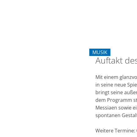
des
4.
Internationalen
MUSIK
Erkelenzer
Auftakt de
KATEGORIE: MUSIK
Orgelsommers
Mit einem glanzvo
in seine neue Spie
bringt seine auße
dem Programm ste
Messiaen sowie ei
spontanen Gestalt
Weitere Termine: 