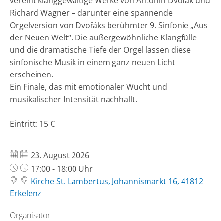
vereint klanggewaltige Werke von Antonín Dvořák und
Richard Wagner – darunter eine spannende
Orgelversion von Dvořáks berühmter 9. Sinfonie „Aus
der Neuen Welt“. Die außergewöhnliche Klangfülle
und die dramatische Tiefe der Orgel lassen diese
sinfonische Musik in einem ganz neuen Licht
erscheinen.
Ein Finale, das mit emotionaler Wucht und
musikalischer Intensität nachhallt.
Eintritt: 15 €
Datum:
23. August 2026
Uhrzeit:
17:00 - 18:00 Uhr
Kirche St. Lambertus, Johannismarkt 16, 41812
Erkelenz
Organisator