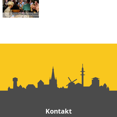
© Friederike Grates/Stadt
Erkelenz
Kontakt