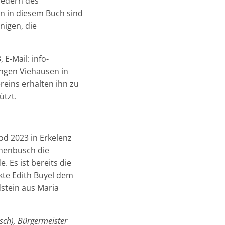
iedern des
en in diesem Buch sind
nigen, die
E-Mail: info-
ngen Viehausen in
reins erhalten ihn zu
ützt.
od 2023 in Erkelenz
ohenbusch die
. Es ist bereits die
nkte Edith Buyel dem
dstein aus Maria
usch), Bürgermeister