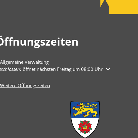
Öffnungszeiten
Allgemeine Verwaltung
licken, um weitere Öffnungs- oder Schließzeiten auszublenden
schlossen:
öffnet nächsten Freitag um 08:00 Uhr
Weitere Öffnungszeiten