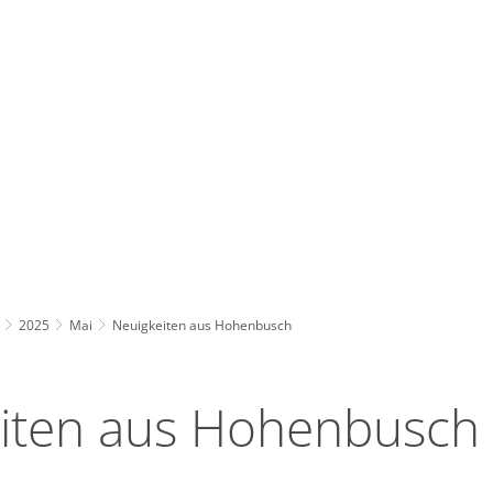
Wirts
nz
Rathaus, Politik
Leben in Erkelenz
Stad
2025
Mai
Neuigkeiten aus Hohenbusch
iten aus Hohenbusch