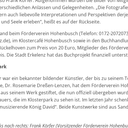
 so Frank Körfer. Aufgenommen wurden die Bilder von Mitgl
erschiedlichen Anlässen und Gelegenheiten. „Die Fotografi
dern auch liebevolle Interpretationen und Perspektiven derje
nd Seele erleben“, heißt es auf der Rückseite.
ldband beim Förderverein Hohenbusch (Telefon: 0172-2072073, 
de), im Klostercafé Hohenbusch sowie in den Buchhandlu
Hückelhoven zum Preis von 20 Euro, Mitglieder des Förderve
. Die Stadt Erkelenz hat das Buchprojekt finanziell unterst
ark
war ein bekannter bildender Künstler, der bis zu seinem T
twe, Dr. Rosemarie Dreßen-Lenzen, hat dem Förderverein H
 aus seinem Werk gestiftet, die nun offiziell übergeben wurde
auers, die im Klosterpark zu sehen ist. Im letzten Jahr sche
 musizierende König David“. Beide Kunstwerke sind aus San
inks nach rechts: Frank Körfer (Vorsitzender Förderverein Hohenb