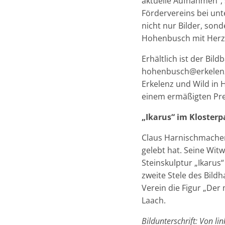
aktuelle Aufnahmen“,
Fördervereins bei unt
nicht nur Bilder, son
Hohenbusch mit Herz u
Erhältlich ist der Bi
hohenbusch@erkelenz.
Erkelenz und Wild in 
einem ermäßigten Preis
„Ikarus“ im Klosterp
Claus Harnischmacher 
gelebt hat. Seine Wi
Steinskulptur „Ikarus“
zweite Stele des Bildh
Verein die Figur „Der
Laach.
Bildunterschrift: Von l