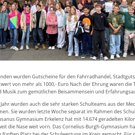
enden wurden Gutscheine für den Fahrradhandel, Stadtguts
wert von mehr als 1000,- Euro
Nach der Ehrung waren die 
d Musik zum gemütlichen Beisammensein und Erfahrungsau
n Jahr wurden auch die sehr starken Schulteams aus der Me
n. Sie wurden letzte Woche separat im Rahmen des Schu
usanus Gymnasium Erkelenz hat mit 14.674 geradelten Kil
eit die Nase weit vorn. Das Cornelius-Burgh-Gymnasium hat
 fünften Platz bei der Schulwertung im Kreis gemacht. Für 