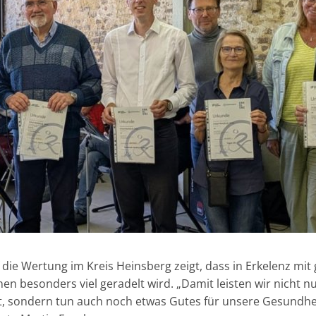
uf die Wertung im Kreis Heinsberg zeigt, dass in Erkelenz m
besonders viel geradelt wird. „Damit leisten wir nicht nu
t, sondern tun auch noch etwas Gutes für unsere Gesundhei