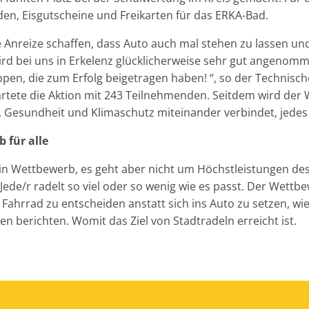
en, Eisgutscheine und Freikarten für das ERKA-Bad.
 Anreize schaffen, dass Auto auch mal stehen zu lassen un
rd bei uns in Erkelenz glücklicherweise sehr gut angenom
uppen, die zum Erfolg beigetragen haben! “, so der Technisc
artete die Aktion mit 243 Teilnehmenden. Seitdem wird der
Gesundheit und Klimaschutz miteinander verbindet, jedes J
 für alle
ein Wettbewerb, es geht aber nicht um Höchstleistungen de
Jede/r radelt so viel oder so wenig wie es passt. Der Wettbe
as Fahrrad zu entscheiden anstatt sich ins Auto zu setzen, w
n berichten. Womit das Ziel von Stadtradeln erreicht ist.