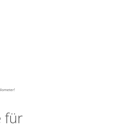
chaft, Klima,
tentwicklung
Erkelenz entdecken
ilometer!
 für