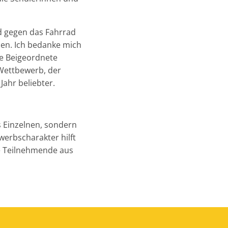
d gegen das Fahrrad
men. Ich bedanke mich
he Beigeordnete
 Wettbewerb, der
ahr beliebter.
s Einzelnen, sondern
werbscharakter hilft
ie Teilnehmende aus