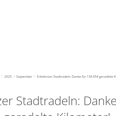
Wirts
nz
Rathaus, Politik
Leben in Erkelenz
Stad
2025
September
Erkelenzer Stadtradeln: Danke für 134.954 geradelte K
zer Stadtradeln: Danke