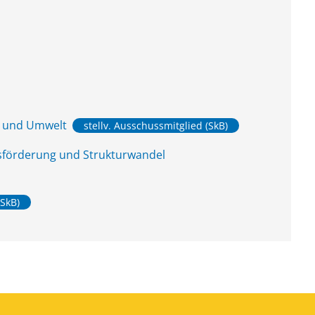
z und Umwelt
stellv. Ausschussmitglied (SkB)
tsförderung und Strukturwandel
(SkB)