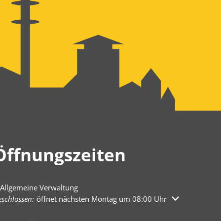
Öffnungszeiten
Allgemeine Verwaltung
licken, um weitere Öffnungs- oder Schließzeiten auszublenden
schlossen:
öffnet nächsten Montag um 08:00 Uhr