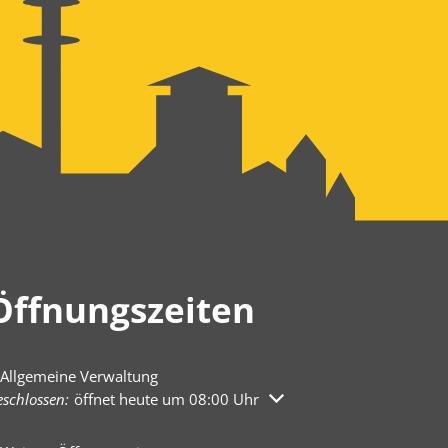
Öffnungszeiten
Allgemeine Verwaltung
licken, um weitere Öffnungs- oder Schließzeiten auszublenden
schlossen:
öffnet heute um 08:00 Uhr