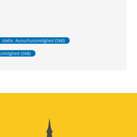
stellv. Ausschussmitglied (SkB)
smitglied (SkB)