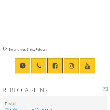
Sie sind hier:
Silins, Rebecca
REBECCA SILINS
E-Mail
rebecca.silins@gmx.de