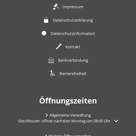
Impressum
Datenschutzerklärung
Datenschutzinformation
Kontakt
Bankverbindung
Barrierefreiheit
Öffnungszeiten
Allgemeine Verwaltung
Klicken, um weitere Öffnungs- oder Schließzeiten auszublenden
Geschlossen:
öffnet nächsten Montag um 08:00 Uhr