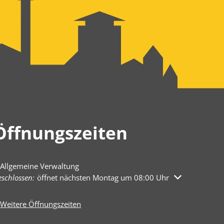
Öffnungszeiten
Allgemeine Verwaltung
licken, um weitere Öffnungs- oder Schließzeiten auszublenden
schlossen:
öffnet nächsten Montag um 08:00 Uhr
Weitere Öffnungszeiten