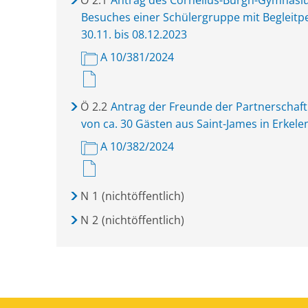
Ö
2.1
Antrag des Cornelius-Burgh-Gymnasi
Besuches einer Schülergruppe mit Begleitpe
30.11. bis 08.12.2023
A 10/381/2024
Ö
2.2
Antrag der Freunde der Partnerschaf
von ca. 30 Gästen aus Saint-James in Erkelen
A 10/382/2024
N
1
(nichtöffentlich)
N
2
(nichtöffentlich)