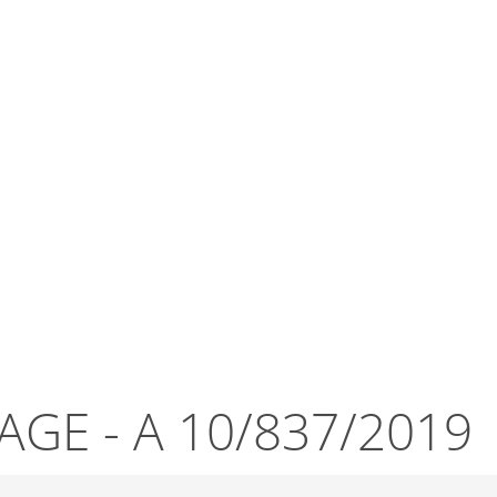
Wirts
nz
Rathaus, Politik
Leben in Erkelenz
Stad
GE - A 10/837/2019