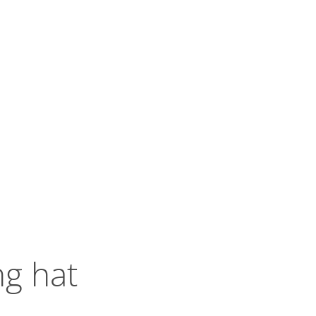
chaft, Klima,
tentwicklung
Erkelenz entdecken
ng hat