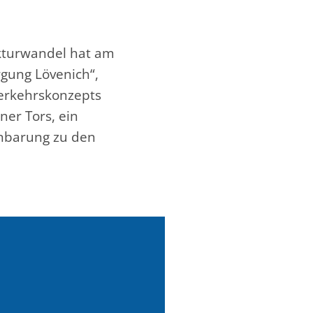
ukturwandel hat am
gung Lövenich“,
Verkehrskonzepts
er Tors, ein
inbarung zu den