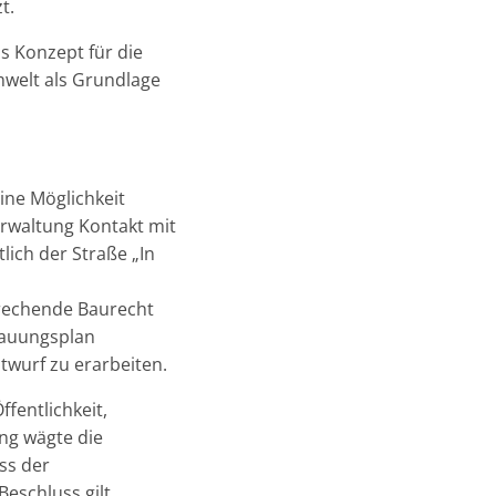
t.
s Konzept für die
welt als Grundlage
ine Möglichkeit
erwaltung Kontakt mit
lich der Straße „In
prechende Baurecht
bauungsplan
twurf zu erarbeiten.
fentlichkeit,
ung wägte die
ss der
eschluss gilt