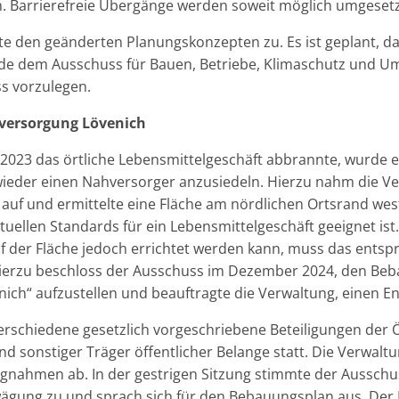
n. Barrierefreie Übergänge werden soweit möglich umgesetz
 den geänderten Planungskonzepten zu. Es ist geplant, da
e dem Ausschuss für Bauen, Betriebe, Klimaschutz und Um
ss vorzulegen.
ersorgung Lövenich
023 das örtliche Lebensmittelgeschäft abbrannte, wurde e
wieder einen Nahversorger anzusiedeln. Hierzu nahm die V
auf und ermittelte eine Fläche am nördlichen Ortsrand west
tuellen Standards für ein Lebensmittelgeschäft geeignet ist.
f der Fläche jedoch errichtet werden kann, muss das ents
ierzu beschloss der Ausschuss im Dezember 2024, den Be
ch“ aufzustellen und beauftragte die Verwaltung, einen En
erschiedene gesetzlich vorgeschriebene Beteiligungen der Öf
nd sonstiger Träger öffentlicher Belange statt. Die Verwalt
ngnahmen ab. In der gestrigen Sitzung stimmte der Ausschu
ng zu und sprach sich für den Bebauungsplan aus. Der B