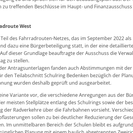
h zu treffenden Beschlüsse im Haupt- und Finanzausschuss
Radroute West
 Teil des Fahrradrouten-Netzes, das im September 2022 al
d dazu eine Bürgerbeteiligung statt, in der eine detailliert
 Auf dieser Grundlage beauftragte der Ausschuss die Verwa
ag zu stellen.
 der Antragsunterlagen fanden auch Abstimmungen mit der 
für den Teilabschnitt Schulring Bedenken bezüglich der Plan
anung wurden deshalb geprüft und ausgearbeitet.
 eine Variante vor, die verschiedene Anregungen aus der Bü
 der meisten Stellplätze entlang des Schulrings sowie der 
ng der Radverkehre über die Fahrbahnen vorsieht. Versch
flasterungen sollen zu bei deutlicher Reduzierung der Ges
n. Im unmittelbaren Bereich der Schulen bleibt es aufgru
sprünglichen Planung mit einem baulich abgetrennten Zweir