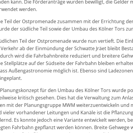
den kann. Die Förderanträge wurden bewilligt, die Gelder 
erwendet werden.
e Teil der Ostpromenade zusammen mit der Errichtung der
rde der südliche Teil sowie der Umbau des Kölner Tors zun
südlichen Teil der Ostpromenade wurde nun vertieft. Die E
 Verkehr ab der Einmündung der Schwatte Jräet bleibt Besta
rch wird die Fahrbahnbreite reduziert und breitere Gehw
e Stellplätze auf der Südseite der Fahrbahn bleiben erhalt
dass Außengastronomie möglich ist. Ebenso sind Ladezonen 
ngeplant.
e Planungskonzept für den Umbau des Kölner Tors wurde pol
eilweise kritisch gesehen. Dies hat die Verwaltung zum An
n mit der Planungsgruppe MWM weiterzuentwickeln und 
d vieler vorhandener Leitungen und Kanäle ist die Pflanz
ernd. Es konnte jedoch eine Variante entwickelt werden, be
legten Fahrbahn gepflanzt werden können. Breite Gehwege 