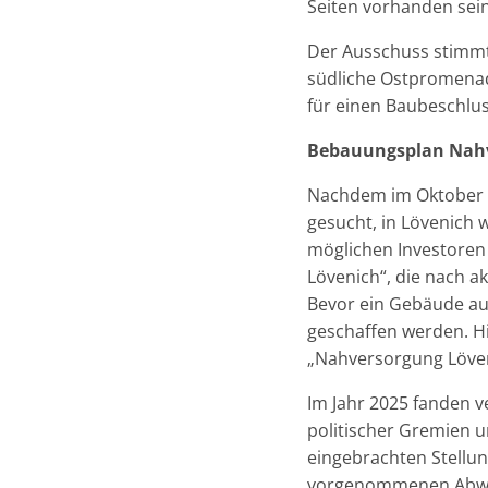
Seiten vorhanden sei
Der Ausschuss stimmte
südliche Ostpromenad
für einen Baubeschlu
Bebauungsplan Nahv
Nachdem im Oktober 2
gesucht, in Lövenich 
möglichen Investoren 
Lövenich“, die nach ak
Bevor ein Gebäude au
geschaffen werden. H
„Nahversorgung Löveni
Im Jahr 2025 fanden v
politischer Gremien u
eingebrachten Stellu
vorgenommenen Abwägu