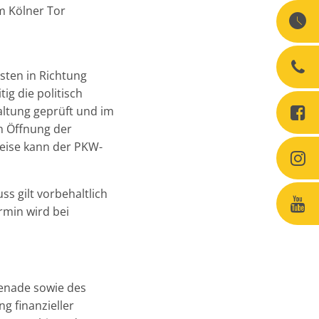
m Kölner Tor
ten in Richtung
g die politisch
altung geprüft und im
en Öffnung der
eise kann der PKW-
s gilt vorbehaltlich
rmin wird bei
enade sowie des
g finanzieller