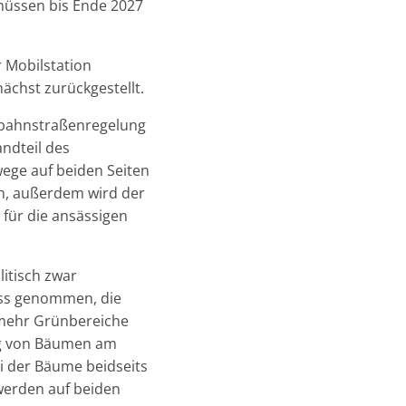
müssen bis Ende 2027
 Mobilstation
ächst zurückgestellt.
inbahnstraßenregelung
ndteil des
ege auf beiden Seiten
en, außerdem wird der
für die ansässigen
itisch zwar
lass genommen, die
mehr Grünbereiche
ung von Bäumen am
i der Bäume beidseits
werden auf beiden