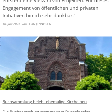
entsteht eine Vielzahl von Projekten. Für dieses
Engagement von öffentlichen und privaten
Initiativen bin ich sehr dankbar.“
16. Juni 2026
von
LEON JENNISSEN
Buchsammlun
g
belebt ehemali
g
e Kirche neu
Die Buchsammlung stammt vom Düsseldorfer