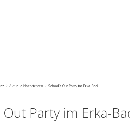
Wirts
nz
Rathaus, Politik
Leben in Erkelenz
Stad
enz
Aktuelle Nachrichten
School‘s Out Party im Erka-Bad
s Out Party im Erka-Ba