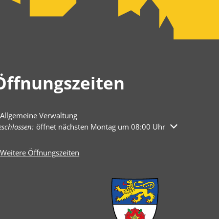
Öffnungszeiten
Allgemeine Verwaltung
licken, um weitere Öffnungs- oder Schließzeiten auszublenden
schlossen:
öffnet nächsten Montag um 08:00 Uhr
Weitere Öffnungszeiten