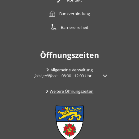
Bankverbindung
Barrierefreiheit
Öffnungszeiten
Allgemeine Verwaltung
Klicken, um weitere Öffnungs- oder Schließzeiten auszub
Jetzt geöffnet:
08:00
-
12:00
Uhr
Von 08:00 bis 12:00 U
Weitere Öffnungszeiten