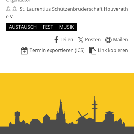
St. Laurentius Schützenbruderschaft Houverath
e.V.
AUSTAUSCH
FEST
MUSIK
Teilen
Posten
Mailen
Termin exportieren (ICS)
Link kopieren